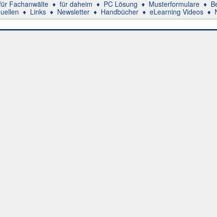
für Fachanwälte
♦
für daheim
♦
PC Lösung
♦
Musterformulare
♦
B
uellen
♦
Links
♦
Newsletter
♦
Handbücher
♦
eLearning Videos
♦