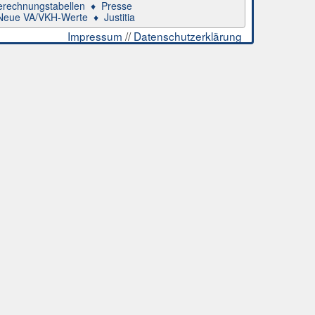
erechnungstabellen
♦
Presse
Neue VA/VKH-Werte
♦
Justitia
Impressum
//
Datenschutzerklärung